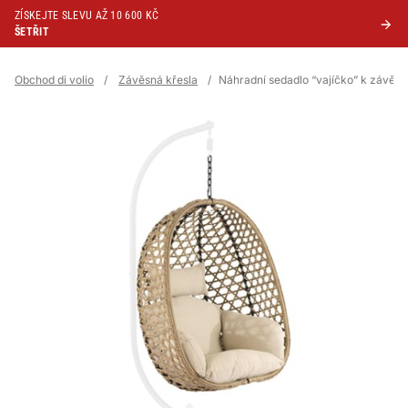
ZÍSKEJTE SLEVU AŽ 10 600 KČ
ŠETŘIT
Obchod di volio
/
Závěsná křesla
/
Náhradní sedadlo “vajíčko” k závěsn