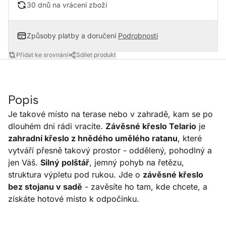
30 dnů na vrácení zboží
Způsoby platby a doručení
Podrobnosti
Přidat ke srovnání
Sdílet produkt
Popis
Je takové místo na terase nebo v zahradě, kam se po
dlouhém dni rádi vracíte.
Závěsné křeslo Telario
je
zahradní křeslo z hnědého umělého ratanu
, které
vytváří přesně takový prostor - oddělený, pohodlný a
jen Váš.
Silný polštář
, jemný pohyb na řetězu,
struktura výpletu pod rukou. Jde o
závěsné křeslo
bez stojanu v sadě
- zavěsíte ho tam, kde chcete, a
získáte hotové místo k odpočinku.