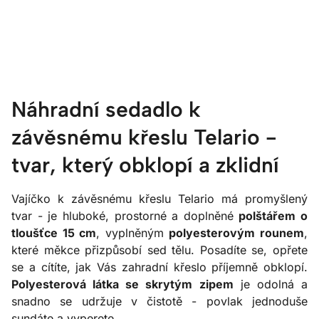
Náhradní sedadlo k
závěsnému křeslu Telario -
tvar, který obklopí a zklidní
Vajíčko k závěsnému křeslu Telario má promyšlený
tvar - je hluboké, prostorné a doplněné
polštářem o
tloušťce 15 cm
, vyplněným
polyesterovým rounem
,
které měkce přizpůsobí sed tělu. Posadíte se, opřete
se a cítíte, jak Vás zahradní křeslo příjemně obklopí.
Polyesterová látka se skrytým zipem
je odolná a
snadno se udržuje v čistotě - povlak jednoduše
sundáte a vyperete.