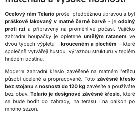
Ocelový rám Telario
prošel předběžnou úpravou a byl
práškově lakovaný v matné černé barvě
- je
odolný
proti rzi
a připravený na proměnlivé počasí. Vajíčko
zahradní houpačky je opletené
umělým ratanem
ve
dvou typech výpletu -
krouceném a plochém
- které
společně vytvářejí hustou, výraznou strukturu v teplém
hnědém odstínu.
Moderní zahradní křeslo zavěšené na matném řetězu
působí uceleně a propracovaně. Toto
závěsné křeslo
bez stojanu
s
nosností do 120 kg
zavěsíte a používáte
bez obav.
Telario je designové závěsné křeslo
, které
se bude hodit do zahrady, na terasu i na balkon po
mnoho sezon.