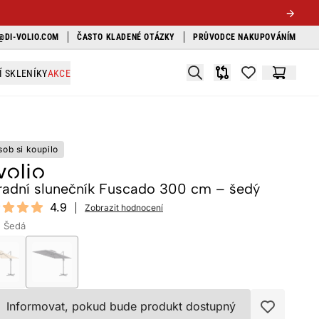
@DI-VOLIO.COM
ČASTO KLADENÉ OTÁZKY
PRŮVODCE NAKUPOVÁNÍM
Search
Í SKLENÍKY
AKCE
Srovnávač
items in favori
Košík
sob si koupilo
radní slunečník Fuscado 300 cm – šedý
ews
4.9
Zobrazit hodnocení
 of 5 stars
: Šedá
Informovat, pokud bude produkt dostupný