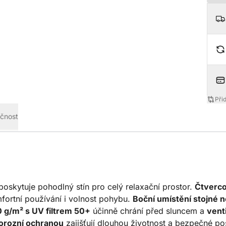
Při
čnost
oskytuje pohodlný stín pro celý relaxační prostor.
Čtverco
fortní používání i volnost pohybu.
Boční umístění stojné 
 g/m² s UV filtrem 50+
účinně chrání před sluncem a
vent
korozní ochranou
zajišťují dlouhou životnost a bezpečné po