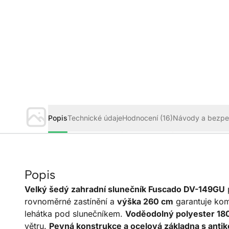
Popis
Technické údaje
Hodnocení
(16)
Návody a bezpe
Popis
Velký šedý zahradní slunečník Fuscado DV-149GU
p
rovnoměrné zastínění a
výška 260 cm
garantuje kom
lehátka pod slunečníkem.
Voděodolný polyester 180
větru.
Pevná konstrukce a ocelová základna s anti