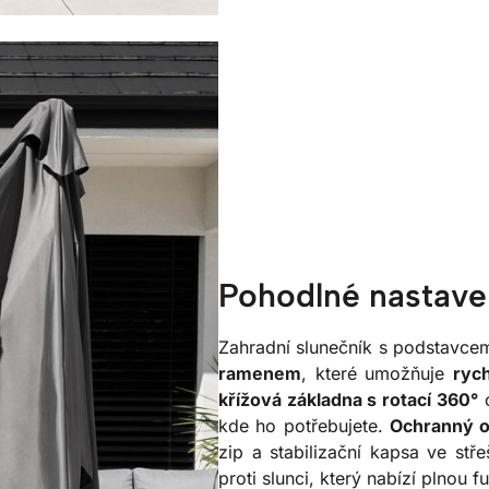
Pohodlné nastave
Zahradní slunečník s podstavc
ramenem
, které umožňuje
rych
křížová základna s rotací 360°
o
kde ho potřebujete.
Ochranný o
zip a stabilizační kapsa ve stř
proti slunci, který nabízí plnou 