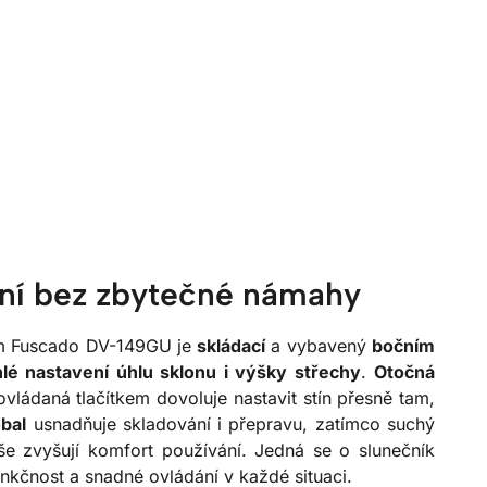
ní bez zbytečné námahy
em Fuscado DV-149GU je
skládací
a vybavený
bočním
lé nastavení úhlu sklonu i výšky střechy
.
Otočná
vládaná tlačítkem dovoluje nastavit stín přesně tam,
bal
usnadňuje skladování i přepravu, zatímco suchý
eše zvyšují komfort používání. Jedná se o slunečník
funkčnost a snadné ovládání v každé situaci.