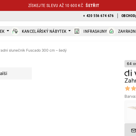
ZÍSKEJTE SLEVU AŽ 10 600 KČ
ŠETŘIT
+ 420 556 674 676
OBCHOD
TEK
KANCELÁŘSKÝ NÁBYTEK
INFRASAUNY
ZAHRADN
adní slunečník Fuscado 300 cm – šedý
64 o
alší
Zah
Revi
4.9 out
Barva