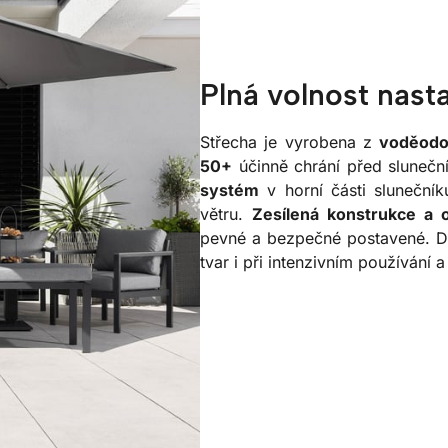
Plná volnost nast
Střecha je vyrobena z
voděodo
50+
účinně chrání před slunečn
systém
v horní části slunečník
větru.
Zesílená konstrukce a 
pevné a bezpečné postavené. Dí
tvar i při intenzivním používání