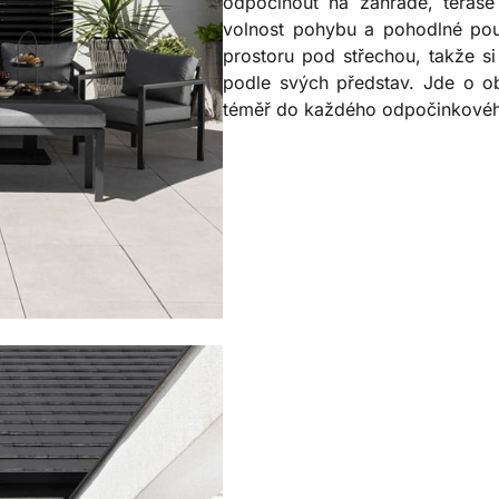
odpočinout na zahradě, teras
volnost pohybu a pohodlné pou
prostoru pod střechou, takže si
podle svých představ. Jde o ob
téměř do každého odpočinkovéh