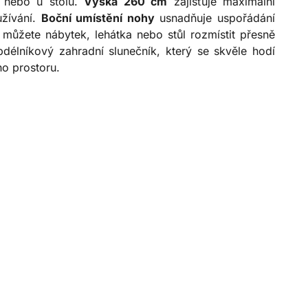
e nebo u stolu.
Výška 260 cm
zajišťuje maximální
žívání.
Boční umístění nohy
usnadňuje uspořádání
 můžete nábytek, lehátka nebo stůl rozmístit přesně
délníkový zahradní slunečník, který se skvěle hodí
o prostoru.