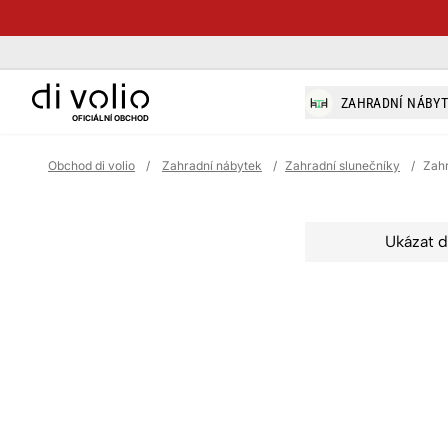
di-volio.com
ZAHRADNÍ NÁBY
OFICIÁLNÍ OBCHOD
Obchod di volio
/
Zahradní nábytek
/
Zahradní slunečníky
/
Zahr
Ukázat d