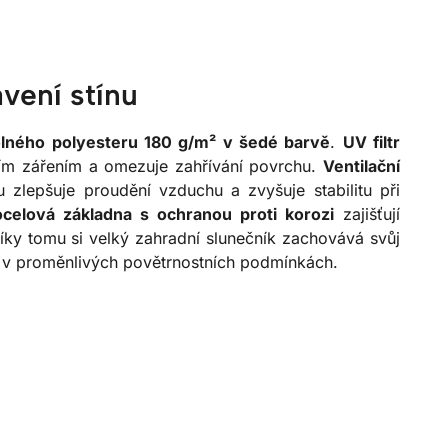
avení stínu
lného polyesteru 180 g/m² v šedé barvě
.
UV filtr
ím zářením a omezuje zahřívání povrchu.
Ventilační
u zlepšuje proudění vzduchu a zvyšuje stabilitu při
ocelová základna s ochranou proti korozi
zajišťují
ky tomu si velký zahradní slunečník zachovává svůj
 a v proměnlivých povětrnostních podmínkách.