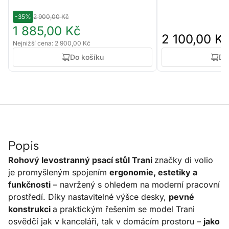
-35%
2 900,00 Kč
1 885,00 Kč
2 100,00 K
Nejnižší cena: 2 900,00 Kč
Do košíku
Do
Popis
Rohový levostranný psací stůl Trani
značky di volio
je promyšleným spojením
ergonomie, estetiky a
funkčnosti
– navržený s ohledem na moderní pracovní
prostředí. Díky nastavitelné výšce desky,
pevné
konstrukci
a praktickým řešením se model Trani
osvědčí jak v kanceláři, tak v domácím prostoru –
jako