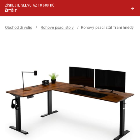
ZÍSKEJTE SLEVU AŽ 10 600 KČ
ŠETŘIT
Obchod di volio
/
Rohové psací stoly
/
Rohový psací stůl Trani hnědý le