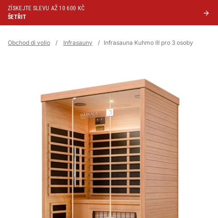
ZÍSKEJTE SLEVU AŽ 10 600 KČ
ŠETŘIT
Obchod di volio
/
Infrasauny
/
Infrasauna Kuhmo III pro 3 osoby