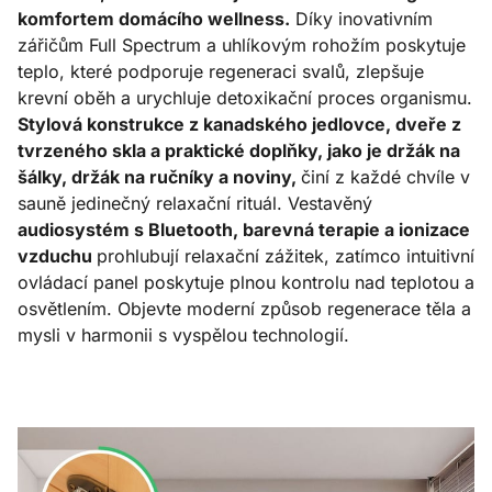
komfortem domácího wellness.
Díky inovativním
zářičům Full Spectrum a uhlíkovým rohožím poskytuje
teplo, které podporuje regeneraci svalů, zlepšuje
krevní oběh a urychluje detoxikační proces organismu.
Stylová konstrukce z kanadského jedlovce, dveře z
tvrzeného skla a praktické doplňky, jako je držák na
šálky, držák na ručníky a noviny,
činí z každé chvíle v
sauně jedinečný relaxační rituál. Vestavěný
audiosystém s Bluetooth, barevná terapie a ionizace
vzduchu
prohlubují relaxační zážitek, zatímco intuitivní
ovládací panel poskytuje plnou kontrolu nad teplotou a
osvětlením. Objevte moderní způsob regenerace těla a
mysli v harmonii s vyspělou technologií.