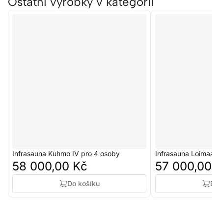
Ostatní výrobky v kategorii
Infrasauna Kuhmo IV pro 4 osoby
Infrasauna Loimaa I
58 000,00 Kč
57 000,00 
Do košíku
Do