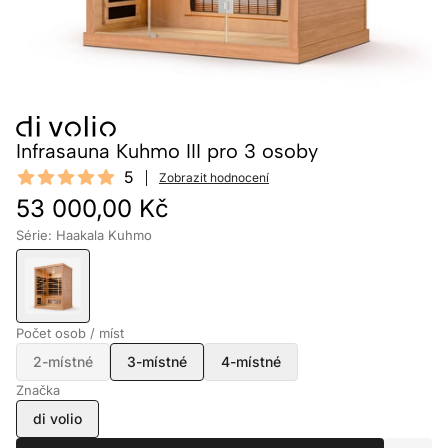
Infrasauna Kuhmo III pro 3 osoby
Reviews
5
Zobrazit hodnocení
5 out of 5 stars
53 000,00 Kč
Série: Haakala Kuhmo
Počet osob / míst
2-místné
3-místné
4-místné
Značka
di volio