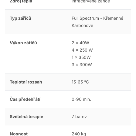
Zdroj tepla
infračervené zářiče
Typ zářičů
Full Spectrum - Křemenné
Karbonové
Výkon zářičů
2 x 40W
4 x 250 W
1 x 350W
3 x 300W
Teplotní rozsah
15-65 °C
Čas předehřátí
0-90 min.
Světelná terapie
7 barev
Nosnost
240 kg