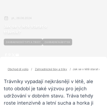
pt., 28.06.2024
Jak se v létě starat o
trávník?
ZAHRADNICKÉ TIPY A TRIKY
ZAHRADNÍ NÁBYTEK
Obchod di volio
/
Zahradnické tipy a triky
/
Jak se v létě starat o trá
Trávníky vypadají nejkrásněji v létě, ale
toto období je také výzvou pro jejich
udržování v dobrém stavu. Tráva tehdy
roste intenzivně a letní sucha a horka ji