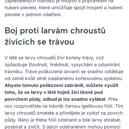
zaplevelených trávníků je hnojivo s přípravkem na
hubení plevele, které umožňuje spojit hnojení a hubení
plevele v jednom ošetření.
Boj proti larvám chroustů
živících se trávou
V létě se larvy chroustů živí kořeny trávy, což
způsobuje žloutnutí, hnědnutí, vysychání a odumírání
trávníku. Tráva poškozená larvami se snadno odděluje
od země kvůli silně oslabenému kořenovému systému.
Abyste tomuto poškození zabránili, můžete využít
toho, že se larvy v létě hojně živí těsně pod
povrchem půdy, odkud je lze snadno vylákat
. Přes
noc rozprostřete na trávník černou igelitovou fólii. Tím
larvy chroustů zmatete a přimějete je vylézt na povrch
půdy. Ráno je třeba fólii odstranit a bílé larvy shrabat,
posbírat a zničit. S jejich odstraněním mohou pomoci