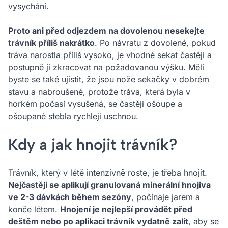
vysychání.
Proto ani před odjezdem na dovolenou nesekejte
trávník příliš nakrátko
. Po návratu z dovolené, pokud
tráva narostla příliš vysoko, je vhodné sekat častěji a
postupně ji zkracovat na požadovanou výšku. Měli
byste se také ujistit, že jsou nože sekačky v dobrém
stavu a nabroušené, protože tráva, která byla v
horkém počasí vysušená, se častěji ošoupe a
ošoupané stebla rychleji uschnou.
Kdy a jak hnojit trávník?
Trávník, který v létě intenzivně roste, je třeba hnojit.
Nejčastěji se aplikují granulovaná minerální hnojiva
ve 2-3 dávkách během sezóny
, počínaje jarem a
konče létem.
Hnojení je nejlepší provádět před
deštěm nebo po aplikaci trávník vydatně zalít
, aby se