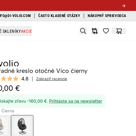
NFO@DI-VOLIO.COM
ČASTO KLADENÉ OTÁZKY
NÁKUPNÝ SPRIEVODCA
Search
É SKLENÍKY
AKCIE
Porovnávač
items in favori
Košík
radné kreslo otočné Vico čierny
ews
4.8
Zobraziť recenzie
 of 5 stars
0,00 €
ískajte zľavu -160,00 €.
Prihláste sa na newsletter
: Čierna