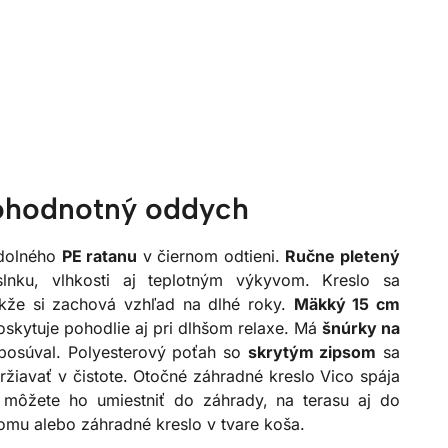
nohodnotný oddych
odolného
PE ratanu
v čiernom odtieni.
Ručne pletený
nku, vlhkosti aj teplotným výkyvom. Kreslo sa
akže si zachová vzhľad na dlhé roky.
Mäkký 15 cm
skytuje pohodlie aj pri dlhšom relaxe. Má
šnúrky na
eposúval. Polyesterový poťah so
skrytým zipsom
sa
ržiavať v čistote. Otočné záhradné kreslo Vico spája
– môžete ho umiestniť do záhrady, na terasu aj do
domu alebo záhradné kreslo v tvare koša.