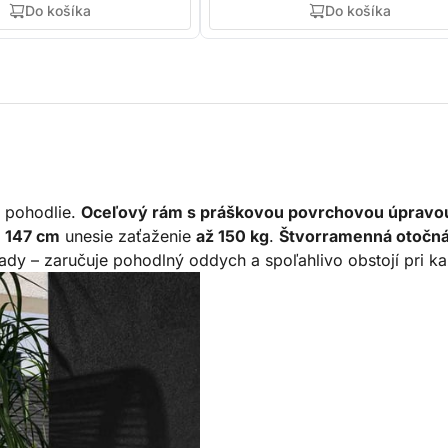
Do košíka
Do košíka
a pohodlie.
Oceľový rám s práškovou povrchovou úpravo
× 147 cm
unesie zaťaženie
až 150 kg
.
Štvorramenná otočná
áhrady – zaručuje pohodlný oddych a spoľahlivo obstojí pri