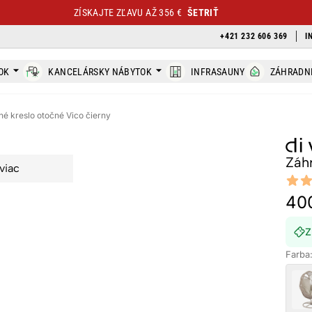
ZÍSKAJTE ZĽAVU AŽ 356 €
ŠETRIŤ
+421 232 606 369
I
OK
KANCELÁRSKY NÁBYTOK
INFRASAUNY
ZÁHRADN
é kreslo otočné Vico čierny
Záh
viac
Revi
4.8 out
40
Z
Farba