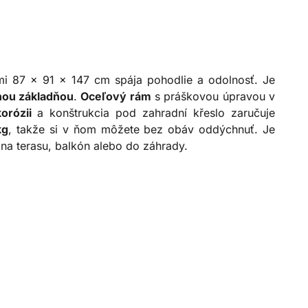
mi 87 × 91 × 147 cm spája pohodlie a odolnosť. Je
ou základňou
.
Oceľový rám
s práškovou úpravou v
orózii
a konštrukcia pod zahradní křeslo zaručuje
kg
, takže si v ňom môžete bez obáv oddýchnuť. Je
 na terasu, balkón alebo do záhrady.