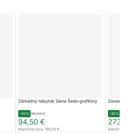
Záhradný nábytok Siena Šedo-grafitový
Závesné kres
-50%
189,00 €
-30%
390,00 
94,50 €
273,00
Najnižšia cena: 189,00 €
Najnižšia cena