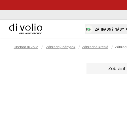
di-volio.com
ZÁHRADNÝ NÁBYT
OFICIÁLNY OBCHOD
Obchod di volio
/
Záhradný nábytok
/
Záhradné kreslá
/
Záhradn
Zobraziť 