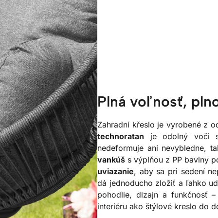
Plná voľnosť, pl
Zahradní křeslo je vyrobené z 
technoratan
je odolný voči sl
nedeformuje ani nevybledne, t
vankúš
s výplňou z PP bavlny po
uviazanie
, aby sa pri sedení n
dá jednoducho zložiť a ľahko ud
pohodlie, dizajn a funkčnosť 
interiéru ako štýlové kreslo do 