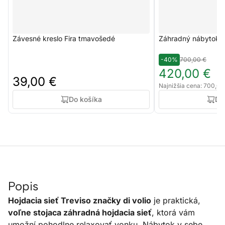
Závesné kreslo Fira tmavošedé
Záhradný nábytok F
-40%
700,00 €
420,00 €
39,00 €
Najnižšia cena: 700,00
Do košíka
Do
Popis
Hojdacia sieť Treviso značky di volio
je praktická,
voľne stojaca záhradná hojdacia sieť
, ktorá vám
umožní pohodlne relaxovať vonku. Nábytok v sebe