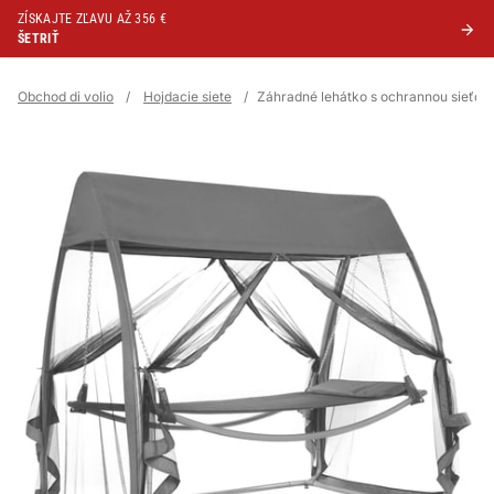
ZÍSKAJTE ZĽAVU AŽ 356 €
ŠETRIŤ
Obchod di volio
/
Hojdacie siete
/
Záhradné lehátko s ochrannou sieťou 