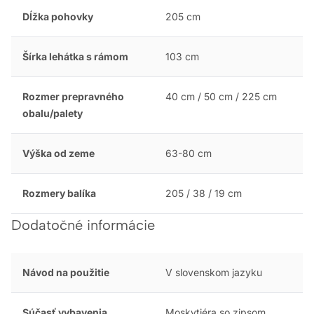
Dĺžka pohovky
205 cm
Šírka lehátka s rámom
103 cm
Rozmer prepravného
40 cm / 50 cm / 225 cm
obalu/palety
Výška od zeme
63-80 cm
Rozmery balíka
205 / 38 / 19 cm
Dodatočné informácie
Návod na použitie
V slovenskom jazyku
Súčasť vybavenia
Moskytiéra so zipsom