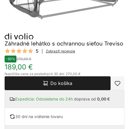
Záhradné lehátko s ochrannou sieťou Treviso
Reviews
5
Zobraziť recenzie
5 out of 5 stars
-30%
270,00 €
189,00 €
Najnižšia cena za posledných 30 dní: 270,00 €
Do košíka
Expedícia: Odosielame do 24h
doprava od
0,00 €
30 dní na vrátenie tovaru