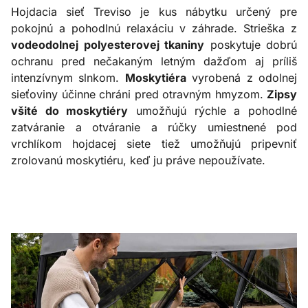
Hojdacia sieť Treviso je kus nábytku určený pre
pokojnú a pohodlnú relaxáciu v záhrade. Strieška z
vodeodolnej polyesterovej tkaniny
poskytuje dobrú
ochranu pred nečakaným letným dažďom aj príliš
intenzívnym slnkom.
Moskytiéra
vyrobená z odolnej
sieťoviny účinne chráni pred otravným hmyzom.
Zipsy
všité do moskytiéry
umožňujú rýchle a pohodlné
zatváranie a otváranie a rúčky umiestnené pod
vrchlíkom hojdacej siete tiež umožňujú pripevniť
zrolovanú moskytiéru, keď ju práve nepoužívate.