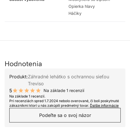
Opierka hlavy
Háčiky
Hodnotenia
Produkt:
Záhradné lehátko s ochrannou sieťou
Treviso
5
Na základe 1 recenzií
10 out of 10 stars
Na základe 1 recenzií.
Pri recenziách spred 1.7.2024 nebolo overované, či boli poskytnuté
zákazníkmi ktorí u nás zakúpili predmetný tovar.
Ďalšie informácie
Podeľte sa o svoj názor