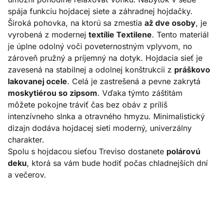
spája funkciu hojdacej siete a záhradnej hojdačky.
Široká pohovka, na ktorú sa zmestia
až dve osoby
, je
vyrobená z modernej
textílie Textilene
. Tento materiál
je úplne odolný voči poveternostným vplyvom, no
zároveň pružný a príjemný na dotyk. Hojdacia sieť je
zavesená na stabilnej a odolnej konštrukcii z
práškovo
lakovanej ocele
. Celá je zastrešená a pevne zakrytá
moskytiérou so zipsom
. Vďaka týmto záštitám
môžete pokojne tráviť čas bez obáv z príliš
intenzívneho slnka a otravného hmyzu. Minimalistický
dizajn dodáva hojdacej sieti moderný, univerzálny
charakter.
Spolu s hojdacou sieťou Treviso dostanete
polárovú
deku
, ktorá sa vám bude hodiť počas chladnejších dní
a večerov.