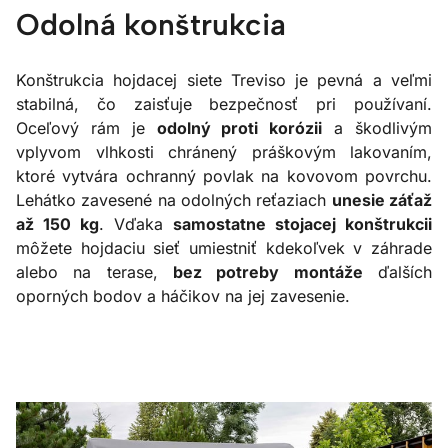
Odolná konštrukcia
Konštrukcia hojdacej siete Treviso je pevná a veľmi
stabilná, čo zaisťuje bezpečnosť pri používaní.
Oceľový rám je
odolný proti korózii
a škodlivým
vplyvom vlhkosti chránený práškovým lakovaním,
ktoré vytvára ochranný povlak na kovovom povrchu.
Lehátko zavesené na odolných reťaziach
unesie záťaž
až 150 kg
. Vďaka
samostatne stojacej konštrukcii
môžete hojdaciu sieť umiestniť kdekoľvek v záhrade
alebo na terase,
bez potreby montáže
ďalších
oporných bodov a háčikov na jej zavesenie.