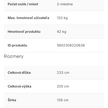
Počet osôb / miest
2-miestne
Max. hmotnosť užívateľa
120 kg
Hmotnosť produktu
42 kg
ID produktu
5902308220638
Rozmery
Celková dĺžka
233 cm
Celková výška
205 cm
Šírka
139 cm