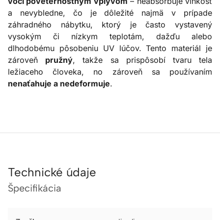
voči poveternostným vplyvom
– neabsorbuje vlhkosť
a nevybledne, čo je dôležité najmä v prípade
záhradného nábytku, ktorý je často vystavený
vysokým či nízkym teplotám, dažďu alebo
dlhodobému pôsobeniu UV lúčov. Tento materiál je
zároveň
pružný
, takže sa prispôsobí tvaru tela
ležiaceho človeka, no zároveň sa používaním
nenaťahuje a nedeformuje
.
Technické údaje
Špecifikácia