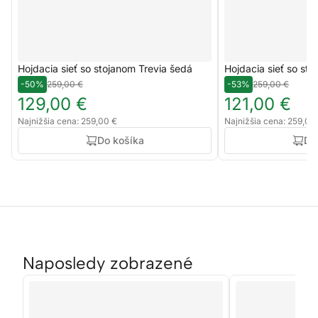
Hojdacia sieť so stojanom Trevia šedá
Hojdacia sieť so st
-50%
259,00 €
-53%
259,00 €
129,00 €
121,00 €
Najnižšia cena: 259,00 €
Najnižšia cena: 259,00
Do košíka
Do
Naposledy zobrazené