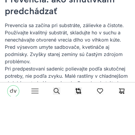
predchádzať
Prevencia sa začína pri substráte, zálievke a čistote.
Používajte kvalitný substrát, skladujte ho v suchu a
nenechávajte otvorené vrecia dlho vo vlhkom kúte.
Pred výsevom umyte sadbovače, kvetináče aj
podmisky. Zvyšky starej zeminy sú častým zdrojom
problémov.
Pri predpestovaní sadeníc polievajte podľa skutočnej
potreby, nie podľa zvyku. Malé rastliny v chladnejšom
období spotrebujú menej vody. Povrch substrátu by
di-volio.com
nemal byť stále mokrý. Ak pestujete v miskách, po
Search
Porovnávač
items in favorites
Košík
Open menu
zálievke kontrolujte, či v nich nezostáva voda.
Prevencia v praxi:
používajte čisté nádoby,
nenechávajte substrát trvalo mokrý,
vetrajte skleník aj priestor so sadenicami,
nové rastliny krátko sledujte oddelene,