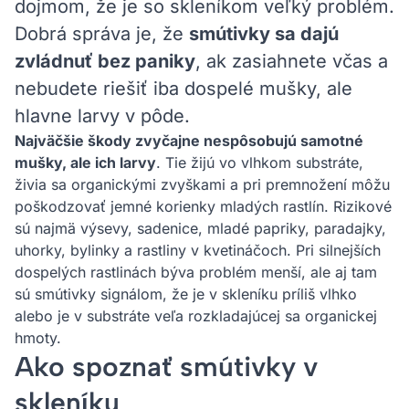
dojmom, že je so skleníkom veľký problém.
Dobrá správa je, že
smútivky sa dajú
zvládnuť bez paniky
, ak zasiahnete včas a
nebudete riešiť iba dospelé mušky, ale
hlavne larvy v pôde.
Najväčšie škody zvyčajne nespôsobujú samotné
mušky, ale ich larvy
. Tie žijú vo vlhkom substráte,
živia sa organickými zvyškami a pri premnožení môžu
poškodzovať jemné korienky mladých rastlín. Rizikové
sú najmä výsevy, sadenice, mladé papriky, paradajky,
uhorky, bylinky a rastliny v kvetináčoch. Pri silnejších
dospelých rastlinách býva problém menší, ale aj tam
sú smútivky signálom, že je v skleníku príliš vlhko
alebo je v substráte veľa rozkladajúcej sa organickej
hmoty.
Ako spoznať smútivky v
skleníku