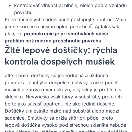
kontrolovať vlhkosť aj hlbšie, nielen podľa vzhľadu
povrchu.
Pri veľmi malých sadeniciach postupujte opatrne. Majú
jemné korene a nesmú úplne preschnúť. Aj tak však
platí, že
premokrenie je pri smútivkách väčší
problém než mierne preschnutie povrchu
.
Žlté lepové doštičky: rýchla
kontrola dospelých mušiek
Žlté lepové doštičky sú jednoduchá a užitočná
pomôcka. Zachytia dospelé smútivky, znížia počet
mušiek a zároveň Vám ukážu, aký silný je problém v
skleníku. Nevyriešia však larvy v substráte, preto ich
berte ako súčasť opatrení, nie ako jediné riešenie.
Doštičky umiestnite nízko nad substrát alebo medzi
sadenice. Smútivky sa držia skôr pri pôde, preto
lepová doštička vysoko pod strechou skleníka nebude