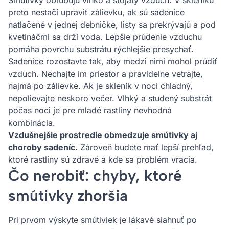
Smútivky obľubujú vlhko a stojatý vzduch. V skleníku
preto nestačí upraviť zálievku, ak sú sadenice
natlačené v jednej debničke, listy sa prekrývajú a pod
kvetináčmi sa drží voda. Lepšie prúdenie vzduchu
pomáha povrchu substrátu rýchlejšie presychať.
Sadenice rozostavte tak, aby medzi nimi mohol prúdiť
vzduch. Nechajte im priestor a pravidelne vetrajte,
najmä po zálievke. Ak je skleník v noci chladný,
nepolievajte neskoro večer. Vlhký a studený substrát
počas noci je pre mladé rastliny nevhodná
kombinácia.
Vzdušnejšie prostredie obmedzuje smútivky aj
choroby sadeníc.
Zároveň budete mať lepší prehľad,
ktoré rastliny sú zdravé a kde sa problém vracia.
Čo nerobiť: chyby, ktoré
smútivky zhoršia
Pri prvom výskyte smútiviek je lákavé siahnuť po