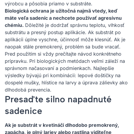
výrobcu a pôsobia priamo v substráte.
Biologická ochrana je užitočná najmä vtedy, keď
máte veľa sadeníc a nechcete používať agresívnu
chémiu.
Dôležité je dodržať správnu teplotu, vlhkosť
substrátu a presný postup aplikácie. Ak substrát po
aplikácii úplne vyschne, účinnosť môže klesnúť. Ak je
naopak stále premokrený, problém sa bude vracať.
Pred použitím si vždy prečítajte návod konkrétneho
prípravku. Pri biologických metódach veľmi záleží na
správnom načasovaní a podmienkach. Najlepšie
výsledky bývajú pri kombinácii: lepové doštičky na
dospelé mušky, hlístice na larvy a úprava zálievky ako
dlhodobá prevencia.
Presaďte silno napadnuté
sadenice
Ak je substrát v kvetináči dlhodobo premokrený,
zapácha, je plný lariev alebo rastlina viditeľne