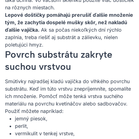
taká účinná. Vo väčšom skleníku použite viac doštičiek
na rôznych miestach.
Lepové doštičky pomáhajú prerušiť ďalšie množenie
tým, že zachytia dospelé mušky skôr, než nakladú
ďalšie vajíčka.
Ak sa počas niekoľkých dní rýchlo
zaplnia, treba riešiť aj substrát a zálievku, nielen
poletujúci hmyz.
Povrch substrátu zakryte
suchou vrstvou
Smútivky najradšej kladú vajíčka do vlhkého povrchu
substrátu. Keď im túto vrstvu znepríjemníte, spomalíte
ich množenie. Pomôcť môže tenká vrstva suchého
materiálu na povrchu kvetináčov alebo sadbovačov.
Použiť môžete napríklad:
jemný piesok,
perlit,
vermikulit v tenkej vrstve,