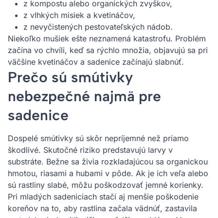
z kompostu alebo organických zvyškov,
z vlhkých misiek a kvetináčov,
z nevyčistených pestovateľských nádob.
Niekoľko mušiek ešte neznamená katastrofu. Problém
začína vo chvíli, keď sa rýchlo množia, objavujú sa pri
väčšine kvetináčov a sadenice začínajú slabnúť.
Prečo sú smútivky
nebezpečné najmä pre
sadenice
Dospelé smútivky sú skôr nepríjemné než priamo
škodlivé. Skutočné riziko predstavujú larvy v
substráte. Bežne sa živia rozkladajúcou sa organickou
hmotou, riasami a hubami v pôde. Ak je ich veľa alebo
sú rastliny slabé, môžu poškodzovať jemné korienky.
Pri mladých sadeniciach stačí aj menšie poškodenie
koreňov na to, aby rastlina začala vädnúť, zastavila