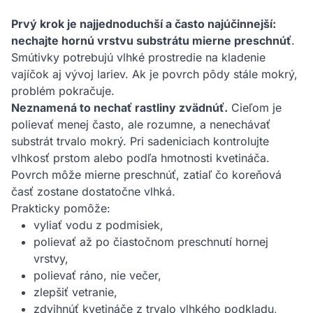
Prvý krok je najjednoduchší a často najúčinnejší:
nechajte hornú vrstvu substrátu mierne preschnúť
.
Smútivky potrebujú vlhké prostredie na kladenie
vajíčok aj vývoj lariev. Ak je povrch pôdy stále mokrý,
problém pokračuje.
Neznamená to nechať rastliny zvädnúť.
Cieľom je
polievať menej často, ale rozumne, a nenechávať
substrát trvalo mokrý. Pri sadeniciach kontrolujte
vlhkosť prstom alebo podľa hmotnosti kvetináča.
Povrch môže mierne preschnúť, zatiaľ čo koreňová
časť zostane dostatočne vlhká.
Prakticky pomôže:
vyliať vodu z podmisiek,
polievať až po čiastočnom preschnutí hornej
vrstvy,
polievať ráno, nie večer,
zlepšiť vetranie,
zdvihnúť kvetináče z trvalo vlhkého podkladu,