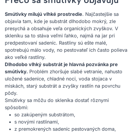
Smútivky milujú vlhké prostredie
. Najčastejšie sa
objavia tam, kde je substrát dlhodobo mokrý, zle
presychá a obsahuje veľa organických zvyškov. V
skleníku sa to stáva veľmi ľahko, najmä na jar pri
predpestovaní sadeníc. Rastliny sú ešte malé,
spotrebujú málo vody, no pestovateľ ich často polieva
ako veľké rastliny.
Dlhodobo vlhký substrát je hlavná pozvánka pre
smútivky.
Problém zhoršuje slabé vetranie, nahusto
uložené sadenice, chladné noci, voda stojaca v
miskách, starý substrát a zvyšky rastlín na povrchu
pôdy.
Smútivky sa môžu do skleníka dostať rôznymi
spôsobmi:
so zakúpeným substrátom,
s novými rastlinami,
z premokrených sadeníc pestovaných doma,