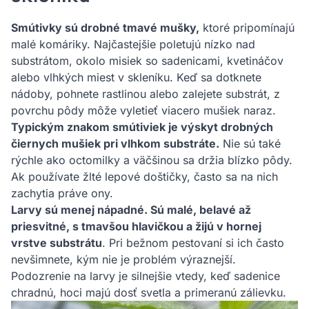
Smútivky sú drobné tmavé mušky,
ktoré pripomínajú
malé komáriky. Najčastejšie poletujú nízko nad
substrátom, okolo misiek so sadenicami, kvetináčov
alebo vlhkých miest v skleníku. Keď sa dotknete
nádoby, pohnete rastlinou alebo zalejete substrát, z
povrchu pôdy môže vyletieť viacero mušiek naraz.
Typickým znakom smútiviek je výskyt drobných
čiernych mušiek pri vlhkom substráte.
Nie sú také
rýchle ako octomilky a väčšinou sa držia blízko pôdy.
Ak používate žlté lepové doštičky, často sa na nich
zachytia práve ony.
Larvy sú menej nápadné. Sú malé, belavé až
priesvitné, s tmavšou hlavičkou a žijú v hornej
vrstve substrátu
. Pri bežnom pestovaní si ich často
nevšimnete, kým nie je problém výraznejší.
Podozrenie na larvy je silnejšie vtedy, keď sadenice
chradnú, hoci majú dosť svetla a primeranú zálievku.