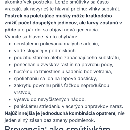
akomkoľvek postreku. Lenže smútivky sa často
vracajú, ak nevyriešite hlavnú príčinu: vlhký substrát.
Postrek na poletujúce mušky môže krátkodobo
znížiť počet dospelých jedincov, ale larvy zostanú v
pôde
a o pár dní sa objaví nová generácia.
Vyhnite sa hlavne týmto chybám:
neustálemu polievaniu malých sadeníc,
vode stojacej v podmiskách,
použitiu starého alebo zapáchajúceho substrátu,
ponechaniu zvyškov rastlín na povrchu pôdy,
hustému rozmiestneniu sadeníc bez vetrania,
spoliehaniu sa iba na lepové doštičky,
zakrytiu povrchu príliš ťažkou nepredušnou
vrstvou,
výsevu do nevyčistených nádob,
panickému striedaniu viacerých prípravkov naraz.
Najúčinnejšia je jednoduchá kombinácia opatrení
, nie
jeden silný zásah bez zmeny podmienok.
Prevencia: ako smútivkám