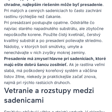
chradne, najlepším riešením môže byť presadenie
.
Pri malých a cenných sadeniciach to často zachráni
rastlinu rýchlejšie než čakanie.
Pri presádzaní postupujte opatrne. Odstráňte čo
najviac starého napadnutého substrátu, ale zbytočne
nepoškoďte korene. Použite čistý kvetináč, čerstvý
kvalitný substrát a po presadení polievajte striedmo.
Nádoby, v ktorých boli smútivky, umyte a
nenechávajte v nich zvyšky mokrej zeminy.
Presadenie má zmysel hlavne pri sadeniciach, ktoré
majú ešte dobrú šancu zosilnieť.
Ak je rastlina veľmi
slabá, má poškodený koreňový systém a väčšina
listov žltne, niekedy je praktickejšie začať znova,
najmä pri rýchlo rastúcich druhoch.
Vetranie a rozstupy medzi
sadenicami