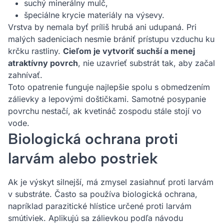
suchý minerálny mulč,
špeciálne krycie materiály na výsevy.
Vrstva by nemala byť príliš hrubá ani udupaná. Pri
malých sadeniciach nesmie brániť prístupu vzduchu ku
krčku rastliny.
Cieľom je vytvoriť suchší a menej
atraktívny povrch
, nie uzavrieť substrát tak, aby začal
zahnívať.
Toto opatrenie funguje najlepšie spolu s obmedzením
zálievky a lepovými doštičkami. Samotné posypanie
povrchu nestačí, ak kvetináč zospodu stále stojí vo
vode.
Biologická ochrana proti
larvám alebo postriek
Ak je výskyt silnejší, má zmysel zasiahnuť proti larvám
v substráte. Často sa používa biologická ochrana,
napríklad parazitické hlístice určené proti larvám
smútiviek. Aplikujú sa zálievkou podľa návodu