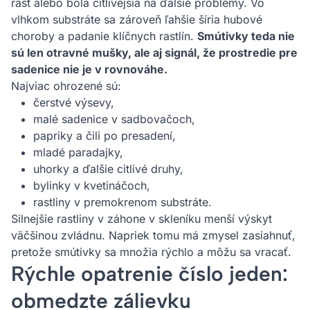
rast alebo bola citlivejšia na ďalšie problémy. Vo
vlhkom substráte sa zároveň ľahšie šíria hubové
choroby a padanie klíčnych rastlín.
Smútivky teda nie
sú len otravné mušky, ale aj signál, že prostredie pre
sadenice nie je v rovnováhe.
Najviac ohrozené sú:
čerstvé výsevy,
malé sadenice v sadbovačoch,
papriky a čili po presadení,
mladé paradajky,
uhorky a ďalšie citlivé druhy,
bylinky v kvetináčoch,
rastliny v premokrenom substráte.
Silnejšie rastliny v záhone v skleníku menší výskyt
väčšinou zvládnu. Napriek tomu má zmysel zasiahnuť,
pretože smútivky sa množia rýchlo a môžu sa vracať.
Rýchle opatrenie číslo jeden:
obmedzte zálievku