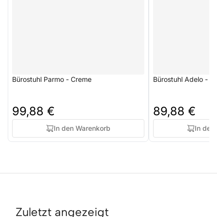
Bürostuhl Parmo - Creme
Bürostuhl Adelo - B
99,88 €
89,88 €
In den Warenkorb
In den
Zuletzt angezeigt