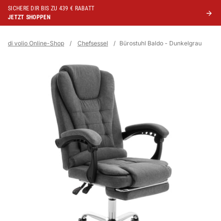
SICHERE DIR BIS ZU 439 € RABATT
JETZT SHOPPEN
di volio Online-Shop
/
Chefsessel
/
Bürostuhl Baldo - Dunkelgrau