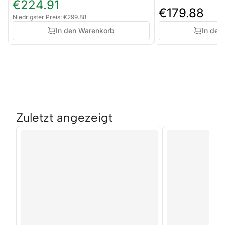
€224.91
€179.88
Niedrigster Preis: €299.88
In den Warenkorb
In den
Zuletzt angezeigt