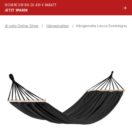
SICHERE DIR BIS ZU 439 € RABATT
JETZT SPAREN
di volio Online-Shop
/
Hängematten
/
Hängematte Lecco Dunkelgrau